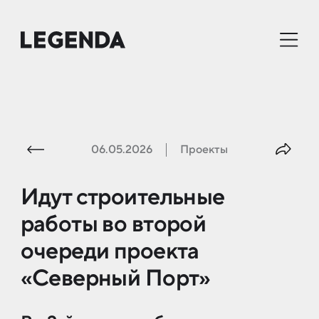
06.05.2026
Проекты
Идут стро­и­тель­ные
ра­бо­ты во вто­рой
оче­реди про­ек­та
«Се­вер­ный Пор­т»