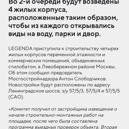
Во 2-й оче­реди бу­дут воз­ве­де­ны
4 жи­лых кор­пуса,
рас­по­ло­жен­ные та­ким об­ра­зом,
чтобы из каж­до­го от­кры­ва­лись
виды на воду, пар­ки и двор.
LEGENDA приступила к строительству четырех
жилых корпусов переменной этажности и
коммерческих помещений, объединенных
стилобатом, в Левобережном районе Москвы.
Об этом сообщил председатель
Мосгосстройнадзора Антон Слободчиков.
Новостройки будут расположены по адресу:
Ленинградское шоссе, з/у 57/5/3, 57/5/4 и 57/5/5
(САО).
«Комитет получил от застройщика извещение о
начале строительно-монтажных работ на
площадке, после чего была составлена
программа выездных проверок объекта. Вторая