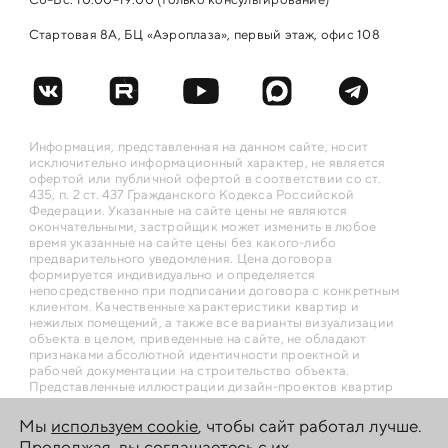
Стартовая 8А, БЦ «Аэроплаза», первый этаж, офис 108
Информация, представленная на данном сайте, носит
исключительно информационный характер, не является
офертой или публичной офертой в соответствии со ст.
435, п. 2 ст. 437 Гражданского Кодекса Российской
Федерации. Указанные на сайте цены не являются
окончательными, застройщик может изменить в любое
время указанные на сайте цены без какого-либо
предварительного уведомления. Цена договора
формируется индивидуально и определяется
непосредственно при подписании договора с конкретным
клиентом. Качественные характеристики квартир и
нежилых помещений, а также все варианты визуализации
объекта в целом, приведенные на сайте, не обладают
признаками абсолютной идентичности проектной и
рабочей документации на строительство объекта.
Представленные иллюстрации дизайн-проектов квартир
являются примером организации пространства,
меблировки и сочетания цветов. Изображения на
Мы
используем cookie
, чтобы сайт работал лучше.
фотографиях и рисунках могут отличаться от реального