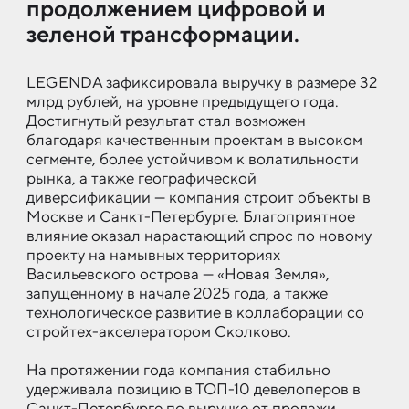
про­дол­же­ни­ем циф­ро­вой и
зе­ле­ной транс­фор­ма­ции.
LEGENDA зафиксировала выручку в размере 32
млрд рублей, на уровне предыдущего года.
Достигнутый результат стал возможен
благодаря качественным проектам в высоком
сегменте, более устойчивом к волатильности
рынка, а также географической
диверсификации — компания строит объекты в
Москве и Санкт-Петербурге. Благоприятное
влияние оказал нарастающий спрос по новому
проекту на намывных территориях
Васильевского острова — «Новая Земля»,
запущенному в начале 2025 года, а также
технологическое развитие в коллаборации со
стройтех-акселератором Сколково.
На протяжении года компания стабильно
удерживала позицию в ТОП-10 девелоперов в
Санкт-Петербурге по выручке от продажи