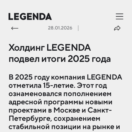
28.01.2026
Хол­динг LEGENDA
под­вел ито­ги 2025 года
В 2025 году ком­па­ния LEGENDA
от­ме­ти­ла 15-ле­тие. Этот год
озна­ме­но­вал­ся по­пол­не­ни­ем
ад­рес­ной про­грам­мы но­вы­ми
про­ек­та­ми в Москве и Сан­кт-
Пе­тер­бур­ге, со­хра­не­ни­ем
ста­биль­ной по­зи­ции на рын­ке и