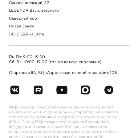
Сампсониевский, 32
LEGENDA Васильевского
Северный порт
Новая Земля
ЛЕГЕНДА на Охте
Пн–Пт: 9:00–19:00
Сб–Вс: 10:00–19:00 (только консультирование)
Стартовая 8А, БЦ «Аэроплаза», первый этаж, офис 108
Информация, представленная на данном сайте, носит
исключительно информационный характер, не является
офертой или публичной офертой в соответствии со ст.
435, п. 2 ст. 437 Гражданского Кодекса Российской
Федерации. Указанные на сайте цены не являются
окончательными, застройщик может изменить в любое
время указанные на сайте цены без какого-либо